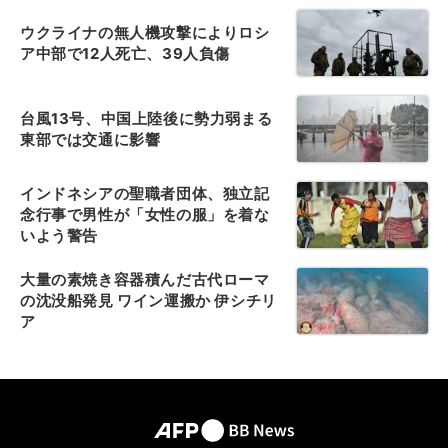
ウクライナの無人機攻撃によりロシ
ア中部で12人死亡、39人負傷
台風13号、中国上陸後に勢力弱まる
東部では交通に影響
インドネシアの聖職者団体、独立記
念行事で男性が「女性の服」を着な
いよう警告
大量の素焼き容器積んだ古代ローマ
の沈没船発見 ワイン運搬か 伊シチリ
ア