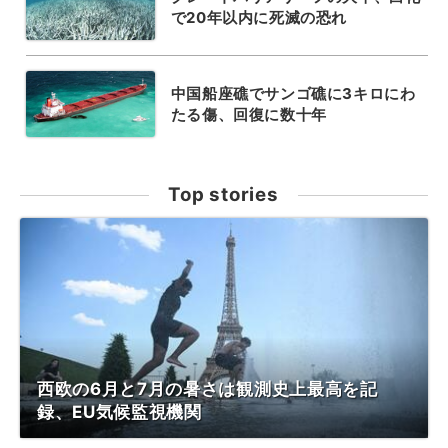
で20年以内に死滅の恐れ
中国船座礁でサンゴ礁に3キロにわ
たる傷、回復に数十年
Top stories
西欧の6月と7月の暑さは観測史上最高を記
録、EU気候監視機関