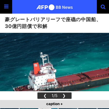
豪グレートバリアリーフで座礁の中国船、
30億円賠償で和解
❮
1/5
❯
caption +