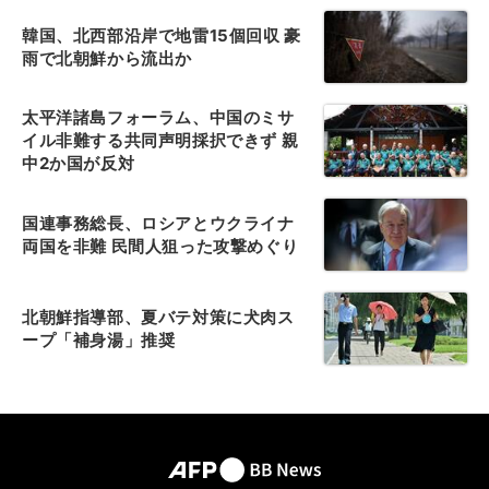
韓国、北西部沿岸で地雷15個回収 豪
雨で北朝鮮から流出か
太平洋諸島フォーラム、中国のミサ
イル非難する共同声明採択できず 親
中2か国が反対
国連事務総長、ロシアとウクライナ
両国を非難 民間人狙った攻撃めぐり
北朝鮮指導部、夏バテ対策に犬肉ス
ープ「補身湯」推奨