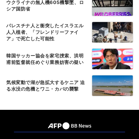
ウクライナの無人機605機撃墜、ロ
シア国防省
パレスチナ人と衝突したイスラエル
人入植者、「フレンドリーファイ
ア」で死亡した可能性
韓国サッカー協会を家宅捜索、洪明
甫前監督就任めぐり業務妨害の疑い
気候変動で湖が急拡大するケニア 迫
る水没の危機とワニ・カバの襲撃