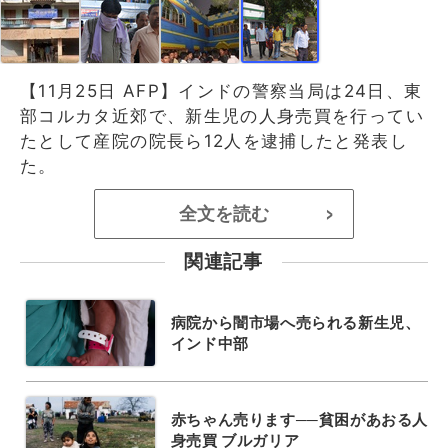
【11月25日 AFP】インドの警察当局は24日、東
部コルカタ近郊で、新生児の人身売買を行ってい
たとして産院の院長ら12人を逮捕したと発表し
た。
全文を読む
>
関連記事
病院から闇市場へ売られる新生児、
インド中部
赤ちゃん売ります──貧困があおる人
身売買 ブルガリア