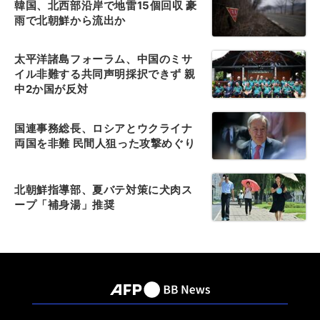
韓国、北西部沿岸で地雷15個回収 豪
雨で北朝鮮から流出か
太平洋諸島フォーラム、中国のミサ
イル非難する共同声明採択できず 親
中2か国が反対
国連事務総長、ロシアとウクライナ
両国を非難 民間人狙った攻撃めぐり
北朝鮮指導部、夏バテ対策に犬肉ス
ープ「補身湯」推奨