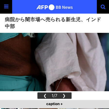
病院から闇市場へ売られる新生児、インド
中部
❮
1/7
❯
caption +