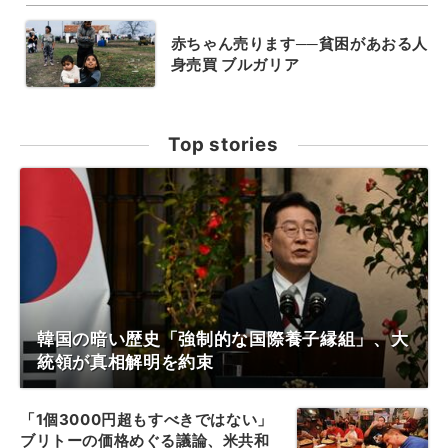
赤ちゃん売ります──貧困があおる人
身売買 ブルガリア
Top stories
韓国の暗い歴史「強制的な国際養子縁組」、大
統領が真相解明を約束
「1個3000円超もすべきではない」
ブリトーの価格めぐる議論、米共和