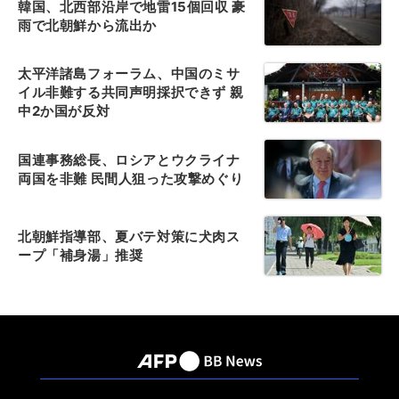
韓国、北西部沿岸で地雷15個回収 豪
雨で北朝鮮から流出か
太平洋諸島フォーラム、中国のミサ
イル非難する共同声明採択できず 親
中2か国が反対
国連事務総長、ロシアとウクライナ
両国を非難 民間人狙った攻撃めぐり
北朝鮮指導部、夏バテ対策に犬肉ス
ープ「補身湯」推奨