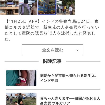
【11月25日 AFP】インドの警察当局は24日、東
部コルカタ近郊で、新生児の人身売買を行ってい
たとして産院の院長ら12人を逮捕したと発表し
た。
全文を読む
>
関連記事
病院から闇市場へ売られる新生児、
インド中部
赤ちゃん売ります──貧困があおる人
身売買 ブルガリア