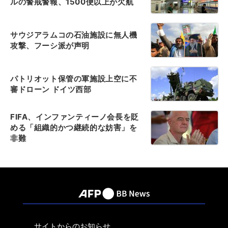
ルの警戒警報、1500便以上が欠航
サウジアラムコの石油施設に無人機
攻撃、フーシ派が声明
パトリオット保管の軍施設上空に不
審ドローン ドイツ西部
FIFA、インファンティーノ会長を貶
める「組織的かつ継続的な妨害」を
非難
サイトからのお知らせ