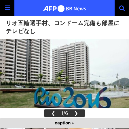
リオ五輪選手村、コンドーム完備も部屋に
テレビなし
❮
1/6
❯
caption +