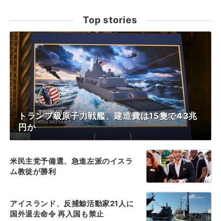
Top stories
トランプ級原子力戦艦、建造費は15隻で43兆
円か
米民主党予備選、急進左派のイスラ
ム教徒が勝利
アイスランド、反捕鯨活動家21人に
国外退去命令 再入国も禁止