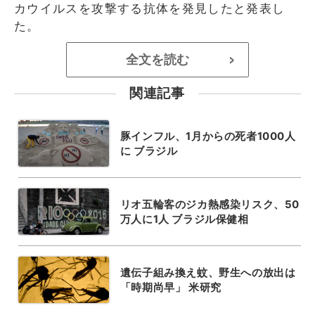
カウイルスを攻撃する抗体を発見したと発表し
た。
全文を読む
>
関連記事
豚インフル、1月からの死者1000人
に ブラジル
リオ五輪客のジカ熱感染リスク、50
万人に1人 ブラジル保健相
遺伝子組み換え蚊、野生への放出は
「時期尚早」 米研究