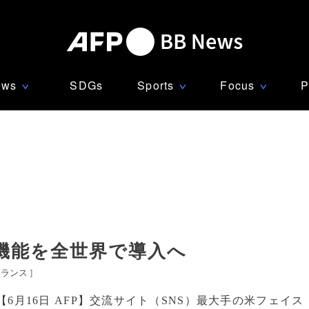
ews
SDGs
Sports
Focus
P
∨
∨
∨
機能を全世界で導入へ
フランス
]
【6月16日 AFP】交流サイト（SNS）最大手の米フェイス