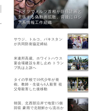
ドイツでメルツ首相が辞任計画と
主張する偽動画拡散、背後にロシ
ア系情報工作組織
サウジ、トルコ、パキスタン
が共同防衛協定締結
米連邦高裁、ホワイトハウス
宴会場建設を差し止め トラン
プ氏は上訴へ
タイの学校で10代少年が発
砲、教師・生徒ら6人殺害 祖
父母殺害した後移動
韓国、北西部沿岸で地雷15個
回収 豪雨で北朝鮮から流出か