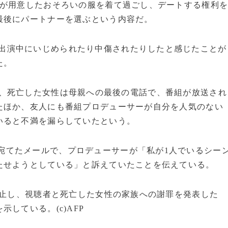
組が用意したおそろいの服を着て過ごし、デートする権利
最後にパートナーを選ぶという内容だ。
出演中にいじめられたり中傷されたりしたと感じたことが
た。
、死亡した女性は母親への最後の電話で、番組が放送され
たほか、友人にも番組プロデューサーが自分を人気のない
いると不満を漏らしていたという。
宛てたメールで、プロデューサーが「私が1人でいるシー
たせようとしている」と訴えていたことを伝えている。
中止し、視聴者と死亡した女性の家族への謝罪を発表した
している。(c)AFP