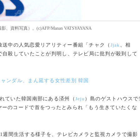
料写真）。(c)AFP/Manan VATSYAYANA
放送中の人気恋愛リアリティー番組「チャク（
、相
Jjak
で自殺していたことが判明し、テレビ局に批判が殺到して
ャンダル、まん延する女性差別 韓国
れていた韓国南部にある済州（
）島のゲストハウスで
Jeju
ヤーのコードで首をつったとみられ「もう生きていたくな
で1週間生活する様子を、テレビカメラと監視カメラで撮影