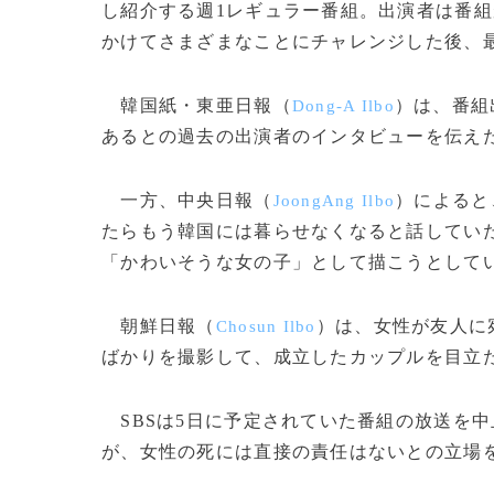
し紹介する週1レギュラー番組。出演者は番
かけてさまざまなことにチャレンジした後、
韓国紙・東亜日報（
）は、番組
Dong-A Ilbo
あるとの過去の出演者のインタビューを伝え
一方、中央日報（
）によると
JoongAng Ilbo
たらもう韓国には暮らせなくなると話してい
「かわいそうな女の子」として描こうとして
朝鮮日報（
）は、女性が友人に
Chosun Ilbo
ばかりを撮影して、成立したカップルを目立
SBSは5日に予定されていた番組の放送を
が、女性の死には直接の責任はないとの立場を示