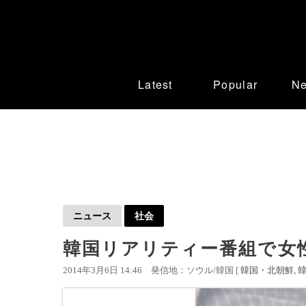
Latest
Popular
N
ニュース
社会
韓国リアリティー番組で女
2014年3月6日 14:46
発信地：ソウル/韓国 [
韓国・北朝鮮