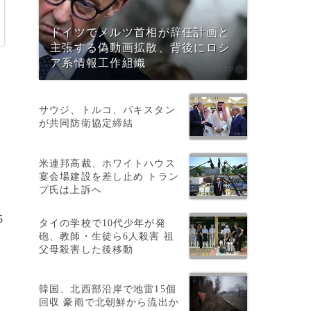
ドイツでメルツ首相が辞任計画と
主張する偽動画拡散、背後にロシ
ア系情報工作組織
サウジ、トルコ、パキスタン
が共同防衛協定締結
米連邦高裁、ホワイトハウス
宴会場建設を差し止め トラン
プ氏は上訴へ
5
タイの学校で10代少年が発
砲、教師・生徒ら6人殺害 祖
父母殺害した後移動
韓国、北西部沿岸で地雷15個
回収 豪雨で北朝鮮から流出か