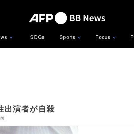
ews
SDGs
Sports
Focus
P
∨
∨
∨
性出演者が自殺
韓国
]