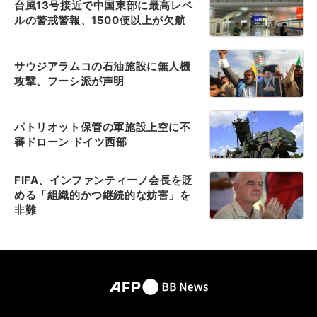
台風13号接近で中国東部に最高レベ
ルの警戒警報、1500便以上が欠航
サウジアラムコの石油施設に無人機
攻撃、フーシ派が声明
パトリオット保管の軍施設上空に不
審ドローン ドイツ西部
FIFA、インファンティーノ会長を貶
める「組織的かつ継続的な妨害」を
非難