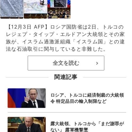
【12月3日 AFP】ロシア国防省は2日、トルコの
レジェプ・タイップ・エルドアン大統領とその家
族が、イスラム過激派組織「イスラム国」との違
法な石油取引に関与していると非難した。
全文を読む
>
関連記事
ロシア、トルコに経済制裁の大統領
令 特定品目の輸入制限など
露大統領、トルコから「まだ謝罪が
ない」 露軍機撃墜