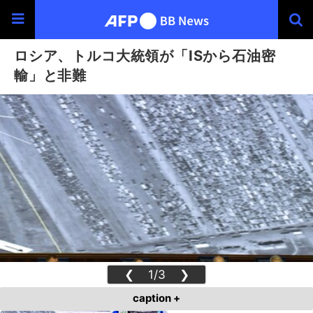
ロシア、トルコ大統領が「ISから石油密
輸」と非難
❮
1/3
❯
caption +