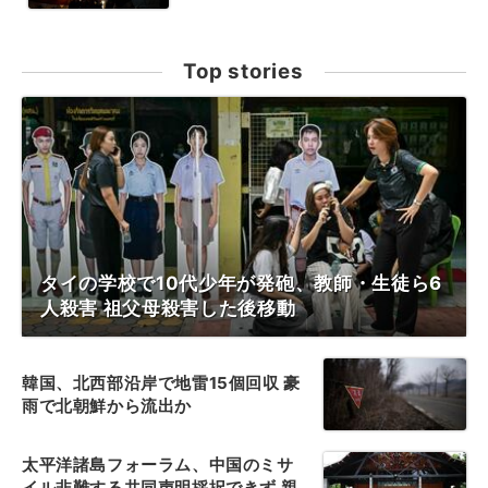
Top stories
タイの学校で10代少年が発砲、教師・生徒ら6
人殺害 祖父母殺害した後移動
韓国、北西部沿岸で地雷15個回収 豪
雨で北朝鮮から流出か
太平洋諸島フォーラム、中国のミサ
イル非難する共同声明採択できず 親