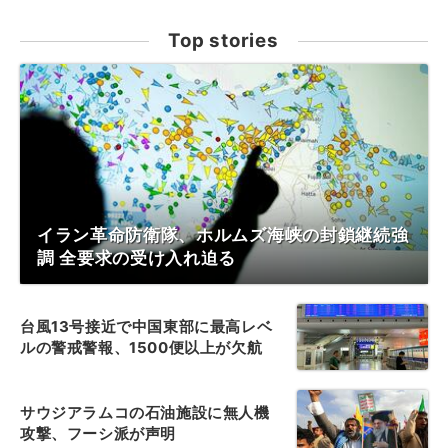
Top stories
イラン革命防衛隊、ホルムズ海峡の封鎖継続強
調 全要求の受け入れ迫る
台風13号接近で中国東部に最高レベ
ルの警戒警報、1500便以上が欠航
サウジアラムコの石油施設に無人機
攻撃、フーシ派が声明