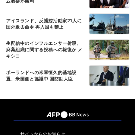
ム教徒が勝利
アイスランド、反捕鯨活動家21人に
国外退去命令 再入国も禁止
生配信中のインフルエンサー射殺、
麻薬組織に関する投稿への報復か メ
キシコ
ポーランドへの米軍恒久的基地設
置、米国側と協議中 国防副大臣
サイトからのお知らせ