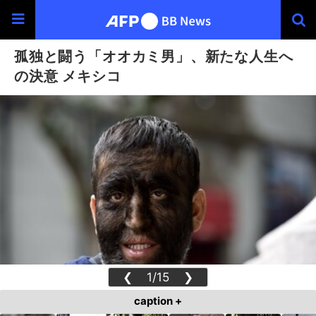
孤独と闘う「オオカミ男」、新たな人生へ
の決意 メキシコ
❮
1/15
❯
caption +