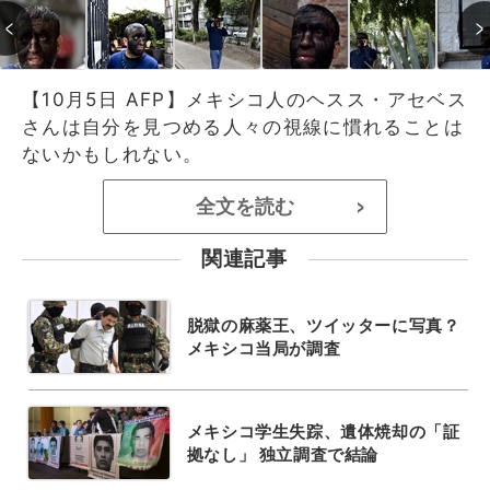
【10月5日 AFP】メキシコ人のヘスス・アセベス
さんは自分を見つめる人々の視線に慣れることは
ないかもしれない。
全文を読む
>
関連記事
脱獄の麻薬王、ツイッターに写真？
メキシコ当局が調査
メキシコ学生失踪、遺体焼却の「証
拠なし」 独立調査で結論