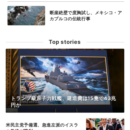
断崖絶壁で度胸試し、メキシコ・ア
カプルコの伝統行事
Top stories
トランプ級原子力戦艦、建造費は15隻で43兆
円か
米民主党予備選、急進左派のイスラ