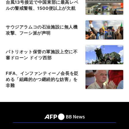
台風13号接近で中国東部に最高レベ
ルの警戒警報、1500便以上が欠航
サウジアラムコの石油施設に無人機
攻撃、フーシ派が声明
パトリオット保管の軍施設上空に不
審ドローン ドイツ西部
FIFA、インファンティーノ会長を貶
める「組織的かつ継続的な妨害」を
非難