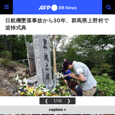
日航機墜落事故から30年、群馬県上野村で
追悼式典
❮
1/16
❯
caption +