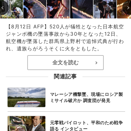
【8月12日 AFP】520人が犠牲となった日本航空
ジャンボ機の墜落事故から30年となった12日、
航空機が墜落した群馬県上野村で追悼式典が行わ
れ、遺族らがろうそくに火をともした。
全文を読む
>
関連記事
マレーシア機撃墜、現場にロシア製
ミサイル破片か 調査団が発見
元零戦パイロット、平和のため戦争
語る インタビュー