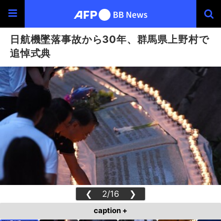
日航機墜落事故から30年、群馬県上野村で
追悼式典
❮
2/16
❯
caption +