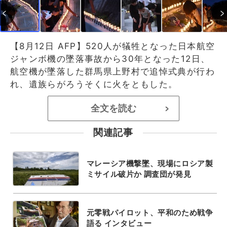
【8月12日 AFP】520人が犠牲となった日本航空
ジャンボ機の墜落事故から30年となった12日、
航空機が墜落した群馬県上野村で追悼式典が行わ
れ、遺族らがろうそくに火をともした。
全文を読む
>
関連記事
マレーシア機撃墜、現場にロシア製
ミサイル破片か 調査団が発見
元零戦パイロット、平和のため戦争
語る インタビュー