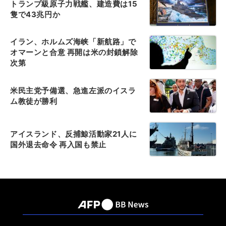
トランプ級原子力戦艦、建造費は15
隻で43兆円か
イラン、ホルムズ海峡「新航路」で
オマーンと合意 再開は米の封鎖解除
次第
米民主党予備選、急進左派のイスラ
ム教徒が勝利
アイスランド、反捕鯨活動家21人に
国外退去命令 再入国も禁止