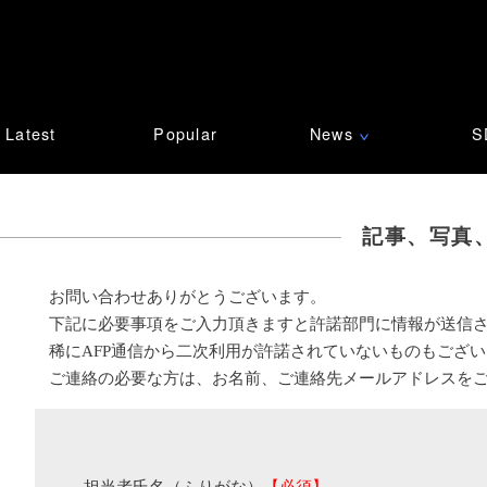
Latest
Popular
News
S
∨
記事、写真
お問い合わせありがとうございます。
下記に必要事項をご入力頂きますと許諾部門に情報が送信
稀にAFP通信から二次利用が許諾されていないものもござ
ご連絡の必要な方は、お名前、ご連絡先メールアドレスを