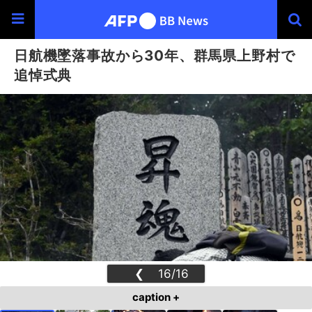
日航機墜落事故から30年、群馬県上野村で
追悼式典
❮
16/16
❯
caption +