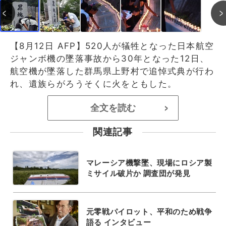
【8月12日 AFP】520人が犠牲となった日本航空
ジャンボ機の墜落事故から30年となった12日、
航空機が墜落した群馬県上野村で追悼式典が行わ
れ、遺族らがろうそくに火をともした。
全文を読む
>
関連記事
マレーシア機撃墜、現場にロシア製
ミサイル破片か 調査団が発見
元零戦パイロット、平和のため戦争
語る インタビュー