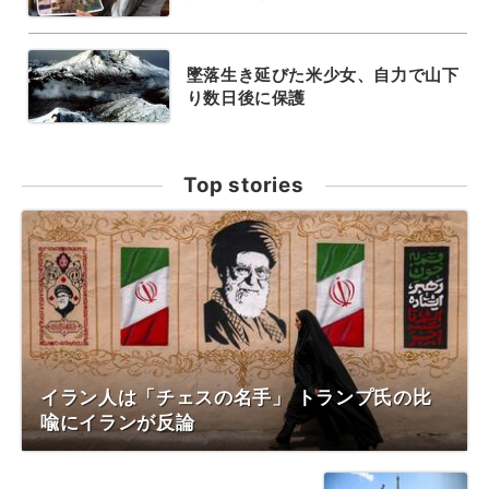
墜落生き延びた米少女、自力で山下
り数日後に保護
Top stories
イラン人は「チェスの名手」 トランプ氏の比
喩にイランが反論