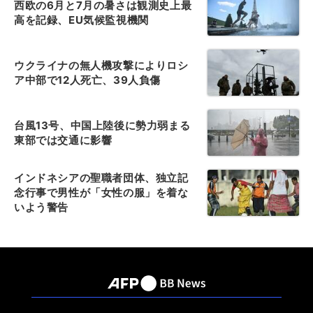
西欧の6月と7月の暑さは観測史上最
高を記録、EU気候監視機関
ウクライナの無人機攻撃によりロシ
ア中部で12人死亡、39人負傷
台風13号、中国上陸後に勢力弱まる
東部では交通に影響
インドネシアの聖職者団体、独立記
念行事で男性が「女性の服」を着な
いよう警告