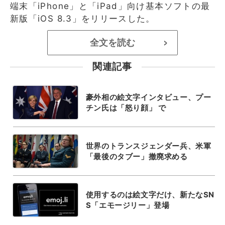
端末「iPhone」と「iPad」向け基本ソフトの最
新版「iOS 8.3」をリリースした。
全文を読む
>
関連記事
豪外相の絵文字インタビュー、プー
チン氏は「怒り顔」 で
世界のトランスジェンダー兵、米軍
「最後のタブー」撤廃求める
使用するのは絵文字だけ、新たなSN
S「エモージリー」登場