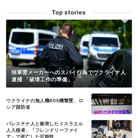
Top stories
独軍需メーカーへのスパイ行為でウクライナ人
逮捕 「破壊工作の準備」
ウクライナの無人機605機撃墜、ロ
シア国防省
パレスチナ人と衝突したイスラエル
人入植者、「フレンドリーファイ
ア」で死亡した可能性