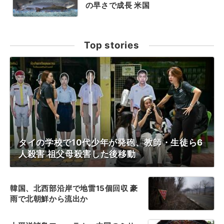
の早さで成長 米国
Top stories
タイの学校で10代少年が発砲、教師・生徒ら6
人殺害 祖父母殺害した後移動
韓国、北西部沿岸で地雷15個回収 豪
雨で北朝鮮から流出か