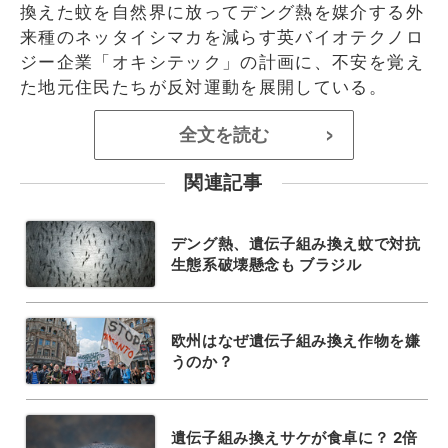
換えた蚊を自然界に放ってデング熱を媒介する外
来種のネッタイシマカを減らす英バイオテクノロ
ジー企業「オキシテック」の計画に、不安を覚え
た地元住民たちが反対運動を展開している。
全文を読む
>
関連記事
デング熱、遺伝子組み換え蚊で対抗
生態系破壊懸念も ブラジル
欧州はなぜ遺伝子組み換え作物を嫌
うのか？
遺伝子組み換えサケが食卓に？ 2倍