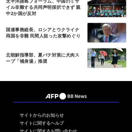
太平洋諸島フォーラム、中国のミサ
イル非難する共同声明採択できず 親
中2か国が反対
国連事務総長、ロシアとウクライナ
両国を非難 民間人狙った攻撃めぐり
北朝鮮指導部、夏バテ対策に犬肉ス
ープ「補身湯」推奨
サイトからのお知らせ
サイトに関するヘルプ
サイトに関するお問い合わせ