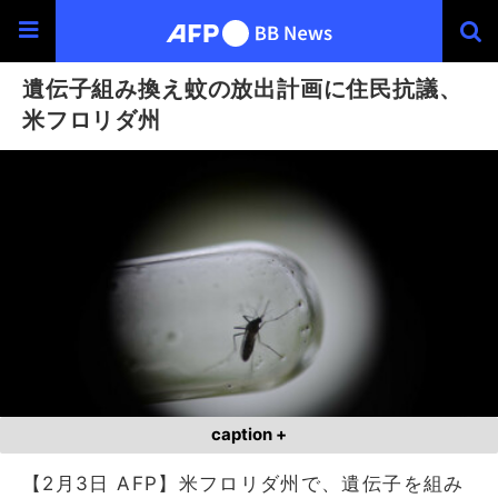
遺伝子組み換え蚊の放出計画に住民抗議、
米フロリダ州
caption +
【2月3日 AFP】米フロリダ州で、遺伝子を組み