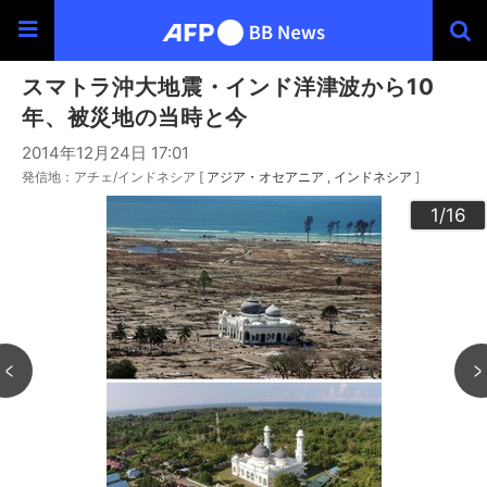
スマトラ沖大地震・インド洋津波から10
年、被災地の当時と今
2014年12月24日 17:01
発信地：アチェ/インドネシア [
アジア・オセアニア
インドネシア
]
10
13
14
16
12
15
11
3
4
6
9
2
5
7
8
1
/16
/16
/16
/16
/16
/16
/16
/16
/16
/16
/16
/16
/16
/16
/16
/16