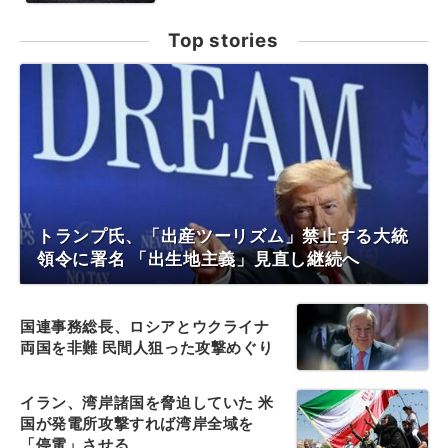
Top stories
トランプ氏、「出産ツーリズム」禁止する大統
領令に署名 「出生地主義」見直し継続へ
国連事務総長、ロシアとウクライナ
両国を非難 民間人狙った攻撃めぐり
イラン、湾岸諸国を脅迫していた 米
国が発電所攻撃すれば湾岸全域を
「停電」させる