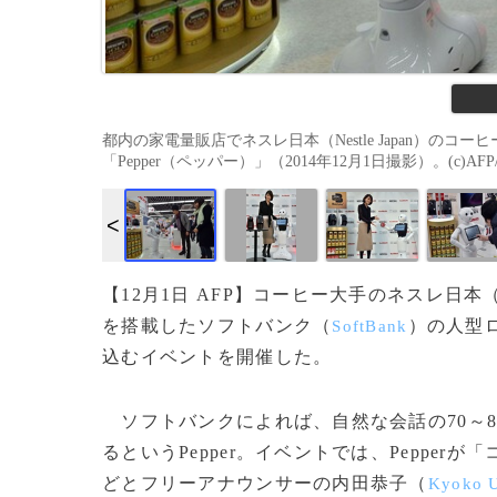
都内の家電量販店でネスレ日本（Nestle Japan）のコ
「Pepper（ペッパー）」（2014年12月1日撮影）。(c)AFP/Yo
【12月1日 AFP】コーヒー大手のネスレ日本
を搭載したソフトバンク（
）の人型
SoftBank
込むイベントを開催した。
ソフトバンクによれば、自然な会話の70～
るというPepper。イベントでは、Pepper
どとフリーアナウンサーの内田恭子（
Kyoko 