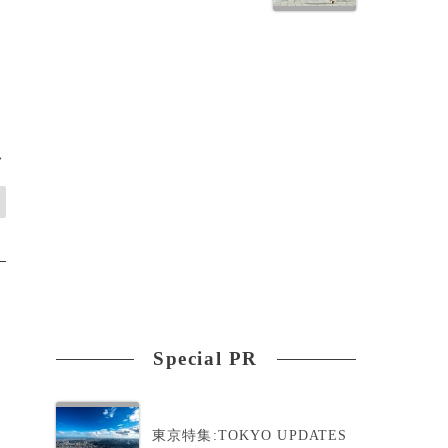
>
Special PR
東京特集:TOKYO UPDATES