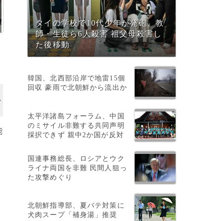
タイの学校で10代少年が発砲、教
師・生徒ら6人殺害 祖父母殺害し
た後移動
韓国、北西部沿岸で地雷15個
回収 豪雨で北朝鮮から流出か
太平洋諸島フォーラム、中国
のミサイル非難する共同声明
能
採択できず 親中2か国が反対
国連事務総長、ロシアとウク
ライナ両国を非難 民間人狙っ
た攻撃めぐり
北朝鮮指導部、夏バテ対策に
犬肉スープ「補身湯」推奨