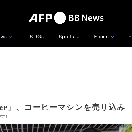
ews
SDGs
Sports
Focus
P
∨
∨
∨
per」、コーヒーマシンを売り込み
東京
]