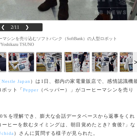
❮
2/11
❯
ーヒーマシンを売り込むソフトバンク（SoftBank）の人型ロボット
shikazu TSUNO
（
）は1日、都内の家電量販店で、感情認識機
Nestle Japan
ロボット「
（ペッパー）」がコーヒーマシンを売り
Pepper
80％を理解でき、膨大な会話データベースから返事をくれ
が「コーヒーを飲むタイミングは、朝目覚めたとき? 食後?」な
）さんに質問する様子が見られた。
Uchida