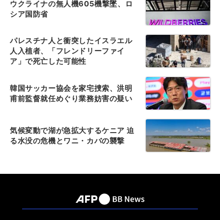
ウクライナの無人機605機撃墜、ロ
シア国防省
パレスチナ人と衝突したイスラエル
人入植者、「フレンドリーファイ
ア」で死亡した可能性
韓国サッカー協会を家宅捜索、洪明
甫前監督就任めぐり業務妨害の疑い
気候変動で湖が急拡大するケニア 迫
る水没の危機とワニ・カバの襲撃