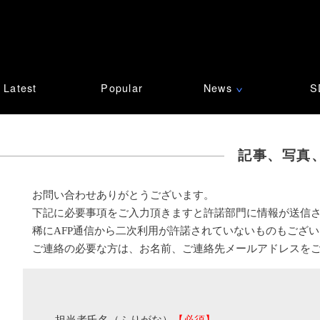
Latest
Popular
News
S
∨
記事、写真
お問い合わせありがとうございます。
下記に必要事項をご入力頂きますと許諾部門に情報が送信
稀にAFP通信から二次利用が許諾されていないものもござ
ご連絡の必要な方は、お名前、ご連絡先メールアドレスを