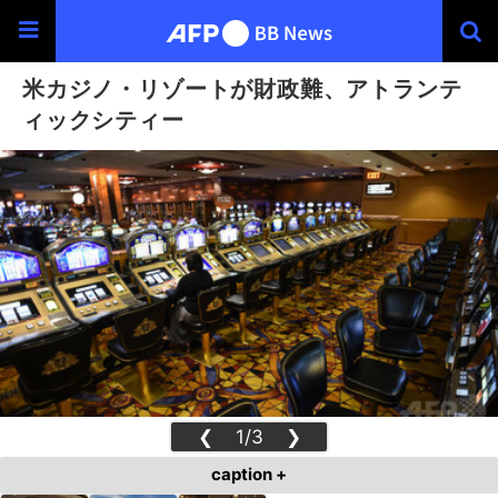
米カジノ・リゾートが財政難、アトランテ
ィックシティー
❮
1/3
❯
caption +