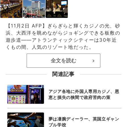
【11月2日 AFP】ぎらぎらと輝くカジノの光、砂
浜、大西洋を眺めながらジョギングできる板敷の
遊歩道――アトランティックシティーは30年近
くもの間、人気のリゾート地だった。
全文を読む
>
関連記事
アジア各地に外国人専用カジノ、恩
恵と損失の狭間で政府苦肉の策
夢は凄腕ディーラー、英国立ギャン
ブル学校