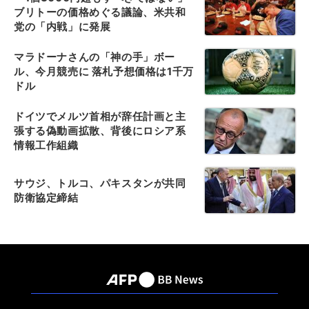
ブリトーの価格めぐる議論、米共和
党の「内戦」に発展
マラドーナさんの「神の手」ボー
ル、今月競売に 落札予想価格は1千万
ドル
ドイツでメルツ首相が辞任計画と主
張する偽動画拡散、背後にロシア系
情報工作組織
サウジ、トルコ、パキスタンが共同
防衛協定締結