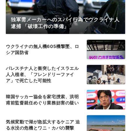
独軍需メーカーへのスパイ行為でウクライナ人
逮捕 「破壊工作の準備」
ウクライナの無人機605機撃墜、ロ
シア国防省
パレスチナ人と衝突したイスラエル
人入植者、「フレンドリーファイ
ア」で死亡した可能性
韓国サッカー協会を家宅捜索、洪明
甫前監督就任めぐり業務妨害の疑い
気候変動で湖が急拡大するケニア 迫
る水没の危機とワニ・カバの襲撃