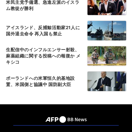
米民主党予備選、急進左派のイスラ
ム教徒が勝利
アイスランド、反捕鯨活動家21人に
国外退去命令 再入国も禁止
生配信中のインフルエンサー射殺、
麻薬組織に関する投稿への報復か メ
キシコ
ポーランドへの米軍恒久的基地設
置、米国側と協議中 国防副大臣