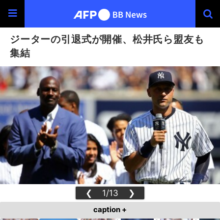
ジーターの引退式が開催、松井氏ら盟友も
集結
❮
1/13
❯
caption +