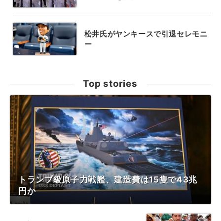
松井氏がヤンキースで引退セレモニ
ー
Top stories
トランプ級原子力戦艦、建造費は15隻で43兆
円か