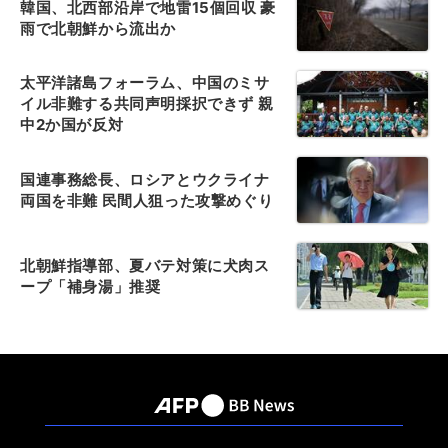
韓国、北西部沿岸で地雷15個回収 豪
雨で北朝鮮から流出か
太平洋諸島フォーラム、中国のミサ
イル非難する共同声明採択できず 親
中2か国が反対
国連事務総長、ロシアとウクライナ
両国を非難 民間人狙った攻撃めぐり
北朝鮮指導部、夏バテ対策に犬肉ス
ープ「補身湯」推奨