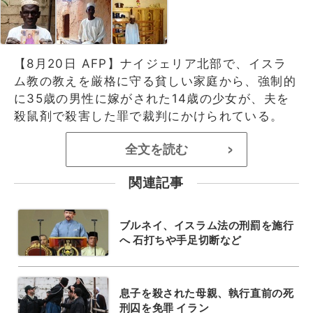
【8月20日 AFP】ナイジェリア北部で、イスラ
ム教の教えを厳格に守る貧しい家庭から、強制的
に35歳の男性に嫁がされた14歳の少女が、夫を
殺鼠剤で殺害した罪で裁判にかけられている。
全文を読む
>
関連記事
ブルネイ、イスラム法の刑罰を施行
へ 石打ちや手足切断など
息子を殺された母親、執行直前の死
刑囚を免罪 イラン