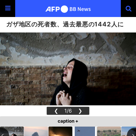
ガザ地区の死者数、過去最悪の1442人に
❮
1/6
❯
caption +