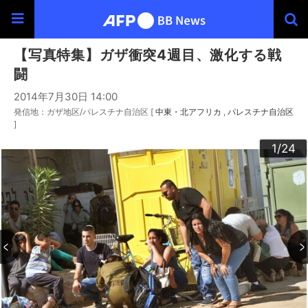
【写真特集】ガザ衝突4週目、激化する戦
闘
2014年7月30日 14:00
発信地：ガザ地区/パレスチナ自治区 [
中東・北アフリカ
パレスチナ自治区
]
20
23
24
22
10
13
14
16
19
12
15
17
18
21
11
3
4
6
9
2
5
7
8
1
/24
/24
/24
/24
/24
/24
/24
/24
/24
/24
/24
/24
/24
/24
/24
/24
/24
/24
/24
/24
/24
/24
/24
/24