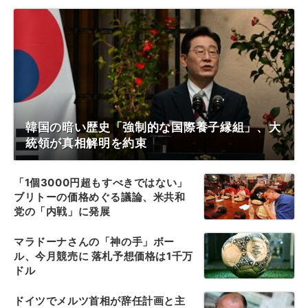
韓国の暗い歴史「強制的な国際養子縁組」、大
統領が真相解明を約束
「1個3000円超もすべきではない」
ブリトーの価格めぐる議論、米共和
党の「内戦」に発展
マラドーナさんの「神の手」ボー
ル、今月競売に 落札予想価格は1千万
ドル
ドイツでメルツ首相が辞任計画と主