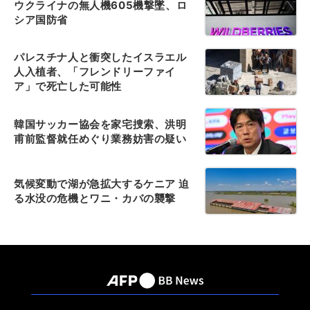
ウクライナの無人機605機撃墜、ロ
シア国防省
パレスチナ人と衝突したイスラエル
人入植者、「フレンドリーファイ
ア」で死亡した可能性
韓国サッカー協会を家宅捜索、洪明
甫前監督就任めぐり業務妨害の疑い
気候変動で湖が急拡大するケニア 迫
る水没の危機とワニ・カバの襲撃