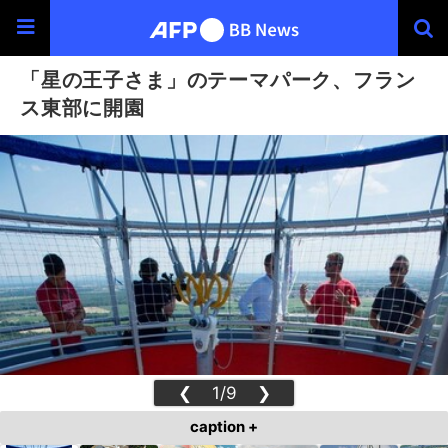
「星の王子さま」のテーマパーク、フラン
ス東部に開園
❮
1/9
❯
caption +