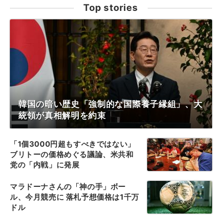
Top stories
韓国の暗い歴史「強制的な国際養子縁組」、大
統領が真相解明を約束
「1個3000円超もすべきではない」
ブリトーの価格めぐる議論、米共和
党の「内戦」に発展
マラドーナさんの「神の手」ボー
ル、今月競売に 落札予想価格は1千万
ドル