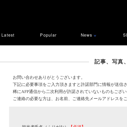
Latest
Popular
News
S
∨
記事、写真
お問い合わせありがとうございます。
下記に必要事項をご入力頂きますと許諾部門に情報が送信
稀にAFP通信から二次利用が許諾されていないものもござ
ご連絡の必要な方は、お名前、ご連絡先メールアドレスを