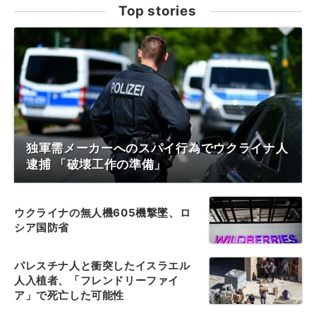
Top stories
独軍需メーカーへのスパイ行為でウクライナ人
逮捕 「破壊工作の準備」
ウクライナの無人機605機撃墜、ロ
シア国防省
パレスチナ人と衝突したイスラエル
人入植者、「フレンドリーファイ
ア」で死亡した可能性