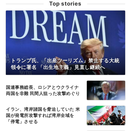
Top stories
トランプ氏、「出産ツーリズム」禁止する大統
領令に署名 「出生地主義」見直し継続へ
国連事務総長、ロシアとウクライナ
両国を非難 民間人狙った攻撃めぐり
イラン、湾岸諸国を脅迫していた 米
国が発電所攻撃すれば湾岸全域を
「停電」させる