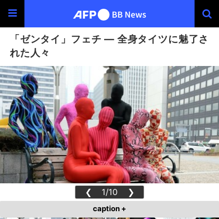
「ゼンタイ」フェチ ― 全身タイツに魅了さ
れた人々
❮
1/10
❯
caption +