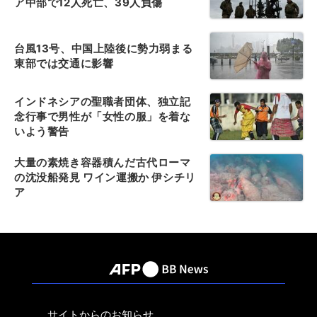
ア中部で12人死亡、39人負傷
台風13号、中国上陸後に勢力弱まる
東部では交通に影響
インドネシアの聖職者団体、独立記
念行事で男性が「女性の服」を着な
いよう警告
大量の素焼き容器積んだ古代ローマ
の沈没船発見 ワイン運搬か 伊シチリ
ア
サイトからのお知らせ