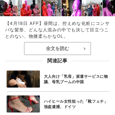
【4月18日 AFP】昼間は、控えめな化粧にコンサ
バな髪形、どんな人混みの中でも決して目立つこ
とのない、物腰柔らかなOL。
全文を読む
>
関連記事
大人向け「乳母」派遣サービスに物
議、母乳ブームの中国
ハイヒール女性狙った「靴フェチ」
強盗逮捕、ドイツ