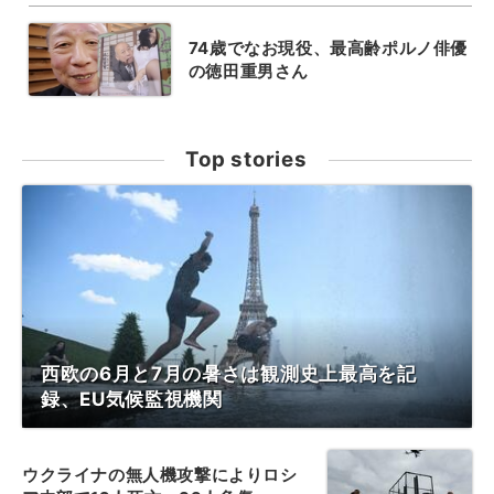
74歳でなお現役、最高齢ポルノ俳優
の徳田重男さん
Top stories
西欧の6月と7月の暑さは観測史上最高を記
録、EU気候監視機関
ウクライナの無人機攻撃によりロシ