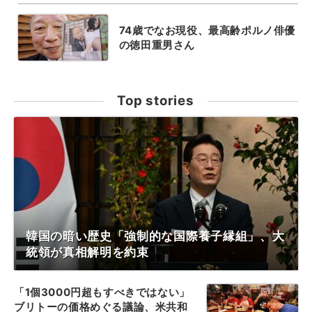
74歳でなお現役、最高齢ポルノ俳優
の徳田重男さん
Top stories
韓国の暗い歴史「強制的な国際養子縁組」、大
統領が真相解明を約束
「1個3000円超もすべきではない」
ブリトーの価格めぐる議論、米共和