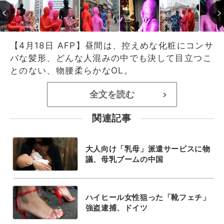
【4月18日 AFP】昼間は、控えめな化粧にコンサ
バな髪形、どんな人混みの中でも決して目立つこ
とのない、物腰柔らかなOL。
全文を読む
>
関連記事
大人向け「乳母」派遣サービスに物
議、母乳ブームの中国
ハイヒール女性狙った「靴フェチ」
強盗逮捕、ドイツ