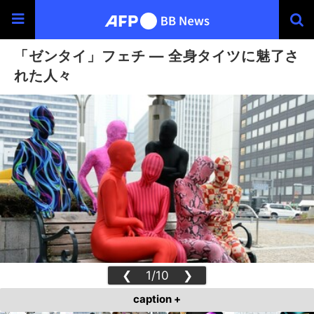
「ゼンタイ」フェチ ― 全身タイツに魅了さ
れた人々
❮
1/10
❯
caption +