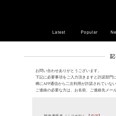
Latest
Popular
N
記
お問い合わせありがとうございます。
下記に必要事項をご入力頂きますと許諾部門
稀にAFP通信から二次利用が許諾されていな
ご連絡の必要な方は、お名前、ご連絡先メー