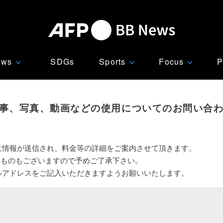
ews
SDGs
Sports
Focus
P
∨
∨
∨
事、写真、動画などの使用についてのお問い合
に情報が送信され、料金等の詳細をご案内させて頂きます。
いものもございますので予めご了承下さい。
ルアドレスをご記入いただきますようお願いいたします。