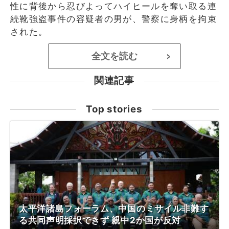
性に背後から忍びよってハイヒールを奪い取る連
続靴強盗事件の容疑者の男が、警察に身柄を拘束
された。
全文を読む
>
関連記事
Top stories
太平洋諸島フォーラム、中国のミサイル非難す
る共同声明採択できず 親中2か国が反対