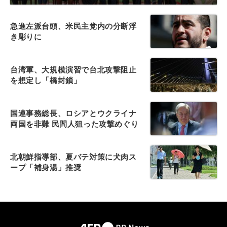
急進左派台頭、米民主党内の分断浮
き彫りに
台湾軍、大規模演習で台北攻撃阻止
を想定し「橋封鎖」
国連事務総長、ロシアとウクライナ
両国を非難 民間人狙った攻撃めぐり
北朝鮮指導部、夏バテ対策に犬肉ス
ープ「補身湯」推奨