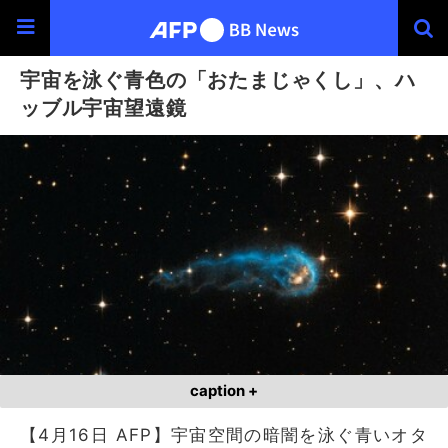
宇宙を泳ぐ青色の「おたまじゃくし」、ハ
ッブル宇宙望遠鏡
caption +
【4月16日 AFP】宇宙空間の暗闇を泳ぐ青いオタ