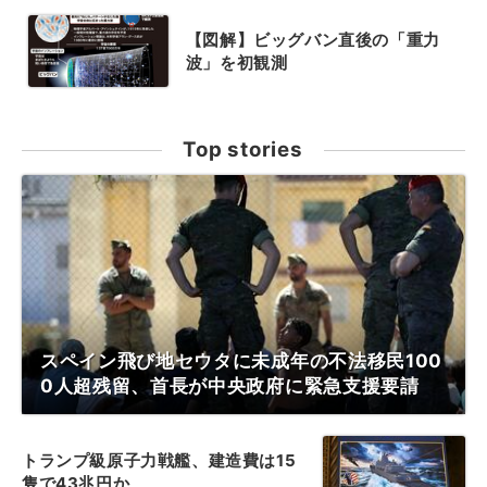
【図解】ビッグバン直後の「重力
波」を初観測
Top stories
スペイン飛び地セウタに未成年の不法移民100
0人超残留、首長が中央政府に緊急支援要請
トランプ級原子力戦艦、建造費は15
隻で43兆円か