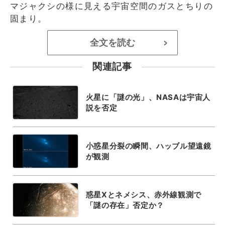
マジャクシの様に見える宇宙空間のガスとちりの
固まり。
全文を読む
>
関連記事
火星に「謎の光」、NASAは宇宙人
説を否定
小惑星分裂の瞬間、ハッブル望遠鏡
が観測
惑星Xとネメシス、赤外線観測で
「謎の存在」否定か？