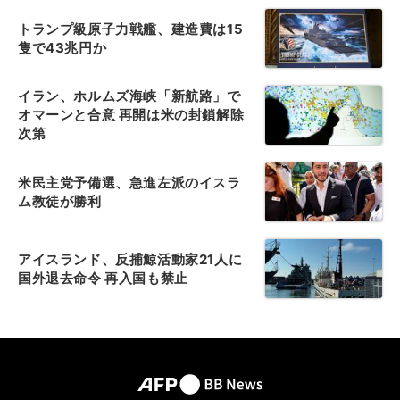
トランプ級原子力戦艦、建造費は15
隻で43兆円か
イラン、ホルムズ海峡「新航路」で
オマーンと合意 再開は米の封鎖解除
次第
米民主党予備選、急進左派のイスラ
ム教徒が勝利
アイスランド、反捕鯨活動家21人に
国外退去命令 再入国も禁止