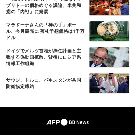
ブリトーの価格めぐる議論、米共和
党の「内戦」に発展
マラドーナさんの「神の手」ボー
ル、今月競売に 落札予想価格は1千万
ドル
ドイツでメルツ首相が辞任計画と主
張する偽動画拡散、背後にロシア系
情報工作組織
サウジ、トルコ、パキスタンが共同
防衛協定締結