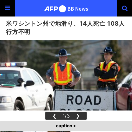
米ワシントン州で地滑り、14人死亡 108人
行方不明
❮
1/3
❯
caption +