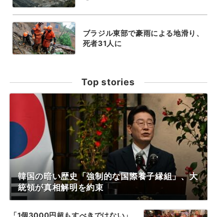
ブラジル東部で豪雨による地滑り、
死者31人に
Top stories
韓国の暗い歴史「強制的な国際養子縁組」、大
統領が真相解明を約束
「1個3000円超もすべきではない」