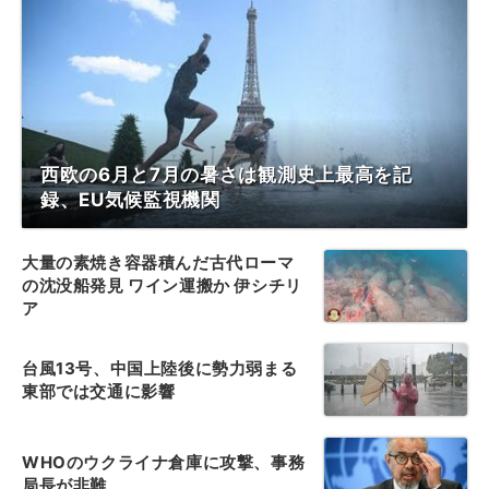
西欧の6月と7月の暑さは観測史上最高を記
録、EU気候監視機関
大量の素焼き容器積んだ古代ローマ
の沈没船発見 ワイン運搬か 伊シチリ
ア
台風13号、中国上陸後に勢力弱まる
東部では交通に影響
WHOのウクライナ倉庫に攻撃、事務
局長が非難