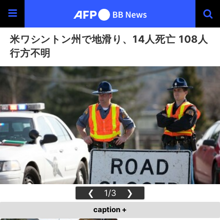
米ワシントン州で地滑り、14人死亡 108人
行方不明
❮
1/3
❯
caption +