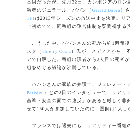
番組だったが、先月22日、カンボジアのロン
演者のジェラール・ババン（
）
Gerald Babin
は2013年シーズンの放送中止を決定。
TF1
上初めてで、同番組の運営体制を疑問視する
こうした中、ババンさんの死から約1週間後
スタ（
）氏が、メディアから「
Thierry Costa
アで自殺した。番組出演者から2人目の死者
組をめぐる議論が沸騰している。
ババンさんの家族の弁護士、ジェレミー・
）との2日のインタビューで、リアリ
Parisien
基準・安全の面での違反」があると厳しく非
せて150人が参加していたのに、医師は1人
フランスでは過去にも、リアリティー番組の