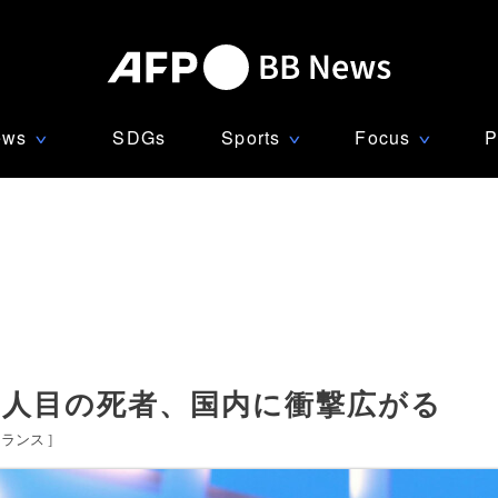
ews
SDGs
Sports
Focus
P
∨
∨
∨
2人目の死者、国内に衝撃広がる
フランス
]