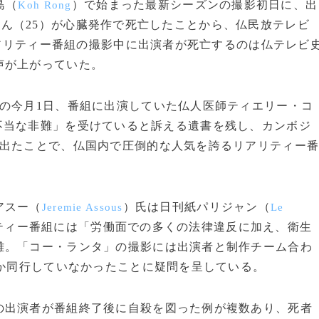
島（
）で始まった最新シーズンの撮影初日に、出
Koh Rong
さん（25）が心臓発作で死亡したことから、仏民放テレビ
リアリティー番組の撮影中に出演者が死亡するのは仏テレビ
声が上がっていた。
の今月1日、番組に出演していた仏人医師ティエリー・コ
不当な非難」を受けていると訴える遺書を残し、カンボジ
が出たことで、仏国内で圧倒的な人気を誇るリアリティー
アスー（
）氏は日刊紙パリジャン（
Jeremie Assous
Le
ティー番組には「労働面での多くの法律違反に加え、衛生
難。「コー・ランタ」の撮影には出演者と制作チーム合わ
しか同行していなかったことに疑問を呈している。
出演者が番組終了後に自殺を図った例が複数あり、死者