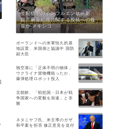
生配信中のインフルエンサー射
殺、麻薬組織に関する投稿への報
復か メキシコ
ポーランドへの米軍恒久的基
地設置、米国側と協議中 国防
副大臣
独空港に「正体不明の物体」
ウクライナ貨物機狙ったか、
爆弾処理ロボット投入
国
北朝鮮、「戦犯国・日本が戦
争国家への変貌を加速」と非
難
ネタニヤフ氏、米主導のガザ
気
和平案を拒否 修正意見を送付