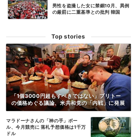
男性を盗撮した女に禁錮10月、異例
の厳罰に二重基準との批判 韓国
Top stories
「1個3000円超もすべきではない」ブリトー
の価格めぐる議論、米共和党の「内戦」に発展
マラドーナさんの「神の手」ボー
ル、今月競売に 落札予想価格は1千万
ドル