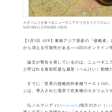
カタツムリを食べるニューギニアヤリガタリクウズムシ（2014年3月
NATURELLE/PIERRE GROS
【3月5日 AFP】東南アジア原産の「侵略
から消える可能性がある──4日のオンライン
論文が警告を発しているのは、ニューギニアヤリガタ
と呼ばれる食欲旺盛な扁形（へんけい）動物
すでに「世界の侵略的外来種ワースト100
シは、導入された場所で在来種のカタツムリ
仏ノルマンディ(
)地方のカン（
Normandy
Ca