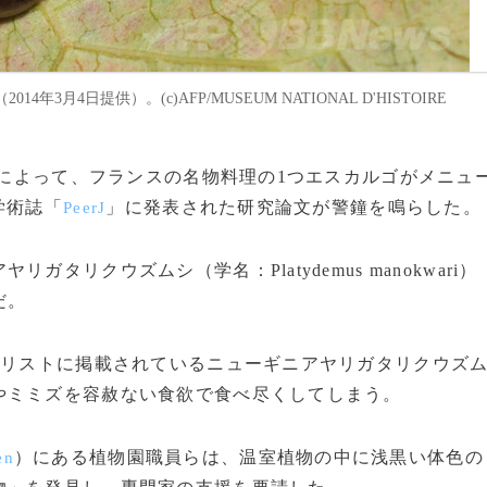
4日提供）。(c)AFP/MUSEUM NATIONAL D'HISTOIRE
者」によって、フランスの名物料理の1つエスカルゴがメニュ
学術誌「
」に発表された研究論文が警鐘を鳴らした。
PeerJ
リクウズムシ（学名：Platydemus manokwari）
だ。
」リストに掲載されているニューギニアヤリガタリクウズ
やミミズを容赦ない食欲で食べ尽くしてしまう。
）にある植物園職員らは、温室植物の中に浅黒い体色の
en