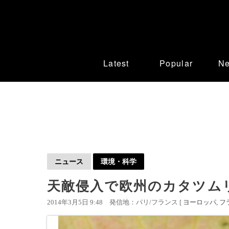
Latest
Popular
N
ニュース
環境・科学
天敵侵入で欧州のカタツム
2014年3月5日 9:48
発信地：パリ/フランス [
ヨーロッパ
フ