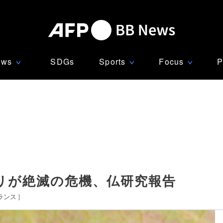
ews
SDGs
Sports
Focus
P
∨
∨
∨
リが絶滅の危機、仏研究報告
ランス
]