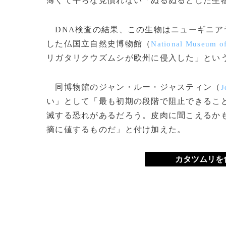
薄くて平らな見慣れない「ぬるぬるとした生
DNA検査の結果、この生物はニューギニア
した仏国立自然史博物館（
National Museum of
リガタリクウズムシが欧州に侵入した」とい
同博物館のジャン・ルー・ジャスティン（
J
い」として「最も初期の段階で阻止できるこ
滅する恐れがあるだろう。皮肉に聞こえるか
摘に値するものだ」と付け加えた。
カタツムリを