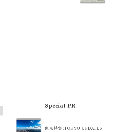
ヤ
Special PR
東京特集:TOKYO UPDATES