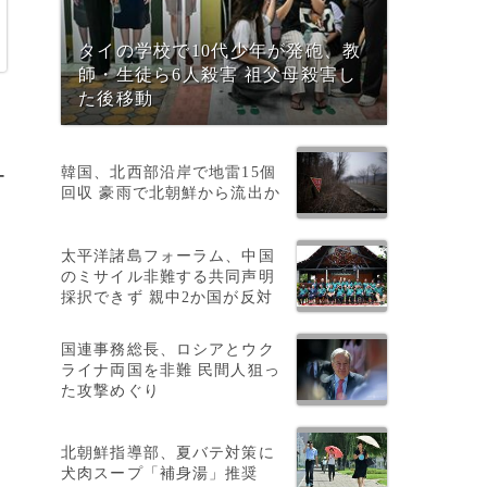
タイの学校で10代少年が発砲、教
師・生徒ら6人殺害 祖父母殺害し
た後移動
韓国、北西部沿岸で地雷15個
ー
回収 豪雨で北朝鮮から流出か
太平洋諸島フォーラム、中国
のミサイル非難する共同声明
採択できず 親中2か国が反対
国連事務総長、ロシアとウク
ム
ライナ両国を非難 民間人狙っ
た攻撃めぐり
北朝鮮指導部、夏バテ対策に
犬肉スープ「補身湯」推奨