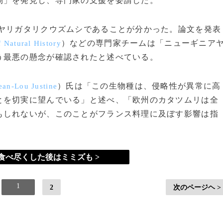
物」を発見し、専門家の支援を要請した。
ヤリガタリクウズムシであることが分かった。論文を発表
）などの専門家チームは「ニューギニア
 Natural History
う最悪の懸念が確認されたと述べている。
）氏は「この生物種は、侵略性が異常に高
ean-Lou Justine
とを切実に望んでいる」と述べ、「欧州のカタツムリは全
もしれないが、このことがフランス料理に及ぼす影響は指
食べ尽くした後はミミズも >
1
2
次のページヘ >