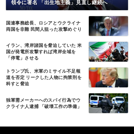
領令に署名 「出生地主義」見直し継続へ
国連事務総長、ロシアとウクライナ
両国を非難 民間人狙った攻撃めぐり
イラン、湾岸諸国を脅迫していた 米
国が発電所攻撃すれば湾岸全域を
「停電」させる
トランプ氏、米軍のミサイル不足報
道を否定 リークした人物に拘禁刑を
科すと脅迫
独軍需メーカーへのスパイ行為でウ
クライナ人逮捕 「破壊工作の準備」