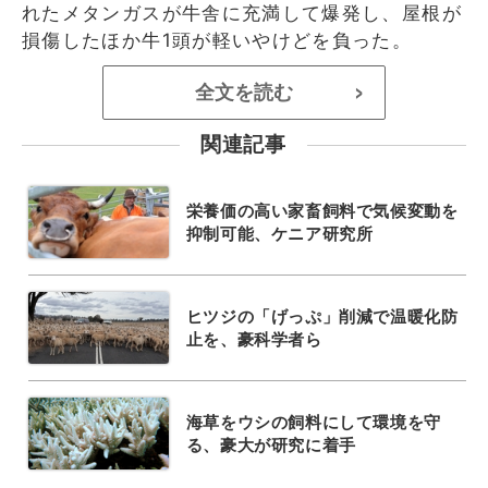
れたメタンガスが牛舎に充満して爆発し、屋根が
損傷したほか牛1頭が軽いやけどを負った。
全文を読む
>
関連記事
栄養価の高い家畜飼料で気候変動を
抑制可能、ケニア研究所
ヒツジの「げっぷ」削減で温暖化防
止を、豪科学者ら
海草をウシの飼料にして環境を守
る、豪大が研究に着手