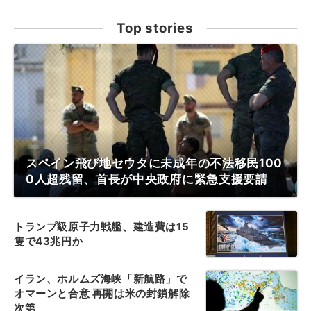
Top stories
スペイン飛び地セウタに未成年の不法移民100
0人超残留、首長が中央政府に緊急支援要請
トランプ級原子力戦艦、建造費は15
隻で43兆円か
イラン、ホルムズ海峡「新航路」で
オマーンと合意 再開は米の封鎖解除
次第