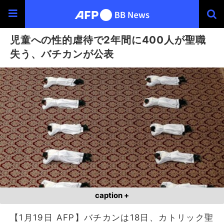
児童への性的虐待で2年間に400人が聖職
失う、バチカンが公表
caption +
【1月19日 AFP】バチカンは18日、カトリック聖