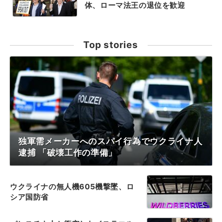
体、ローマ法王の退位を歓迎
Top stories
独軍需メーカーへのスパイ行為でウクライナ人
逮捕 「破壊工作の準備」
ウクライナの無人機605機撃墜、ロ
シア国防省